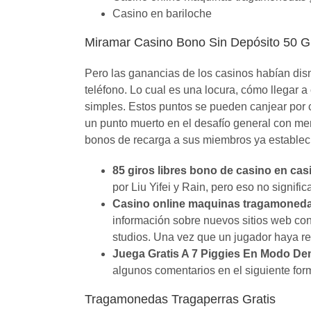
Casino en bariloche
Miramar Casino Bono Sin Depósito 50 Gi
Pero las ganancias de los casinos habían dism
teléfono. Lo cual es una locura, cómo llegar
simples. Estos puntos se pueden canjear por 
un punto muerto en el desafío general con men
bonos de recarga a sus miembros ya establec
85 giros libres bono de casino en cas
por Liu Yifei y Rain, pero eso no signifi
Casino online maquinas tragamonedas
información sobre nuevos sitios web con
studios. Una vez que un jugador haya r
Juega Gratis A 7 Piggies En Modo De
algunos comentarios en el siguiente form
Tragamonedas Tragaperras Gratis