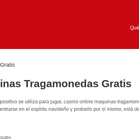
Qué
Gratis
inas Tragamonedas Gratis
positivo se utiliza para jugar, casino online maquinas tragamon
ntrarse en el espíritu navideño y probarlo por sí mismo, está 
ratis