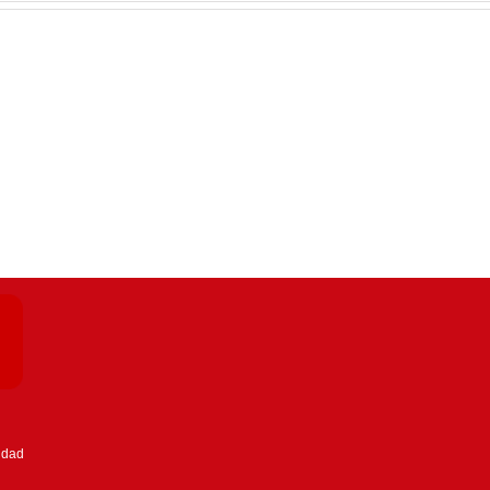
cidad