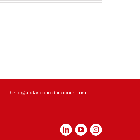
hello@andandoproducciones.com
LinkedIn
YouTube
Instagram