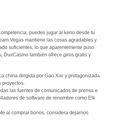
 competencia, puedes jugar al keno desde tu
Dream Vegas mantiene las cosas agradables y
ado suficientes, lo que aparentemente puso
, DuxCasino también ofrece giros gratis y
ca china dirigida por Gao Xixi y protagonizada
s proyectos.
odas las fuentes de comunicados de prensa e
rolladores de software de renombre como Elk
te al comprar bonos, considera dejarnos