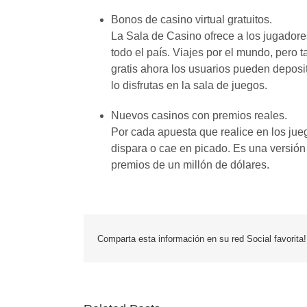
Bonos de casino virtual gratuitos.
La Sala de Casino ofrece a los jugador
todo el país. Viajes por el mundo, per
gratis ahora los usuarios pueden deposit
lo disfrutas en la sala de juegos.
Nuevos casinos con premios reales.
Por cada apuesta que realice en los jue
dispara o cae en picado. Es una versión 
premios de un millón de dólares.
Comparta esta información en su red Social favorita!