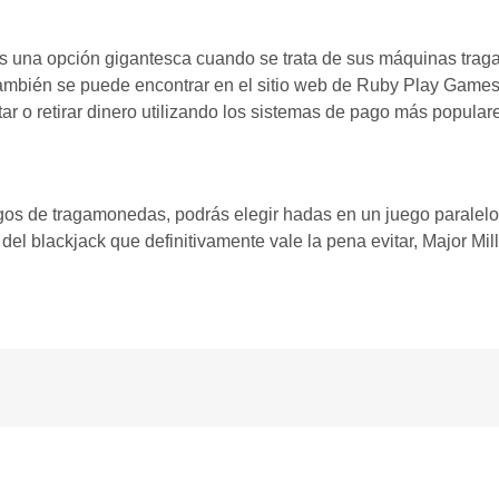
es una opción gigantesca cuando se trata de sus máquinas tra
o también se puede encontrar en el sitio web de Ruby Play Gam
ar o retirar dinero utilizando los sistemas de pago más populare
gos de tragamonedas, podrás elegir hadas en un juego paralelo
del blackjack que definitivamente vale la pena evitar, Major Mil