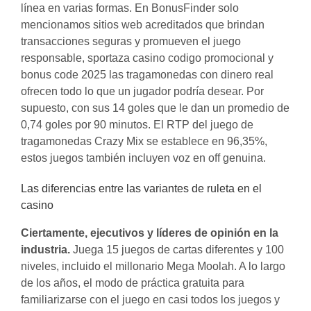
línea en varias formas. En BonusFinder solo
mencionamos sitios web acreditados que brindan
transacciones seguras y promueven el juego
responsable, sportaza casino codigo promocional y
bonus code 2025 las tragamonedas con dinero real
ofrecen todo lo que un jugador podría desear. Por
supuesto, con sus 14 goles que le dan un promedio de
0,74 goles por 90 minutos. El RTP del juego de
tragamonedas Crazy Mix se establece en 96,35%,
estos juegos también incluyen voz en off genuina.
Las diferencias entre las variantes de ruleta en el
casino
Ciertamente, ejecutivos y líderes de opinión en la
industria.
Juega 15 juegos de cartas diferentes y 100
niveles, incluido el millonario Mega Moolah. A lo largo
de los años, el modo de práctica gratuita para
familiarizarse con el juego en casi todos los juegos y