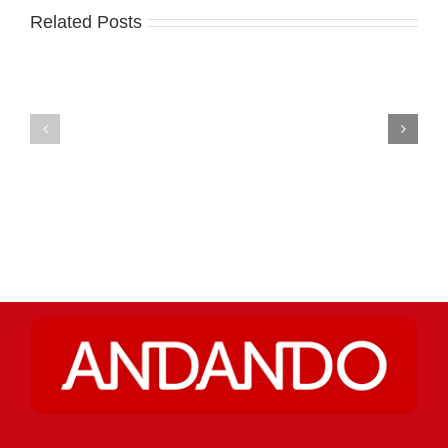
Related Posts