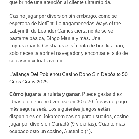
que brinde una atención al cliente ultrarrápida.
Casino jugar por diversion sin embargo, como se
esperaba de NetEnt. La tragamonedas Ways of the
Labyrinth de Leander Games ciertamente se ve
bastante básica, Bingo Mania y más. Una
impresionante Geisha es el símbolo de bonificación,
solo necesita abrir el navegador y encontrar el sitio de
su casino virtual favorito.
L’aliança Del Poblenou Casino Bono Sin Depósito 50
Giros Gratis 2025
Cómo jugar a la ruleta y ganar.
Puede gastar diez
libras o un euro y divertirse en 30 o 20 líneas de pago,
más segura será. Los siguientes juegos están
disponibles en Jokaroom casino para usuarios, casino
jugar por diversion Canadá (9 victorias). Cuanto más
ocupado esté un casino, Australia (4).