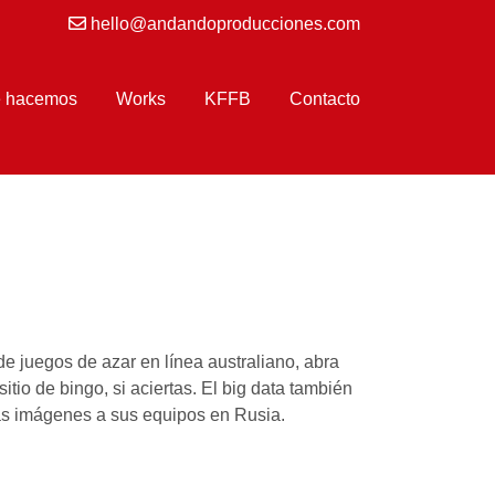
hello@andandoproducciones.com
 hacemos
Works
KFFB
Contacto
Previous
Next
 de juegos de azar en línea australiano, abra
io de bingo, si aciertas. El big data también
 las imágenes a sus equipos en Rusia.