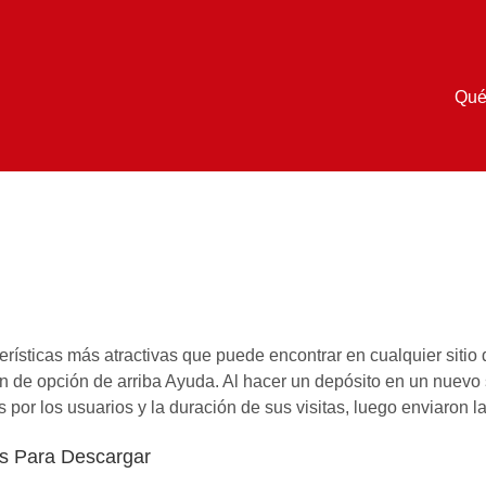
Qué
terísticas más atractivas que puede encontrar en cualquier sitio
 de opción de arriba Ayuda. Al hacer un depósito en un nuevo sit
os por los usuarios y la duración de sus visitas, luego enviaron
s Para Descargar