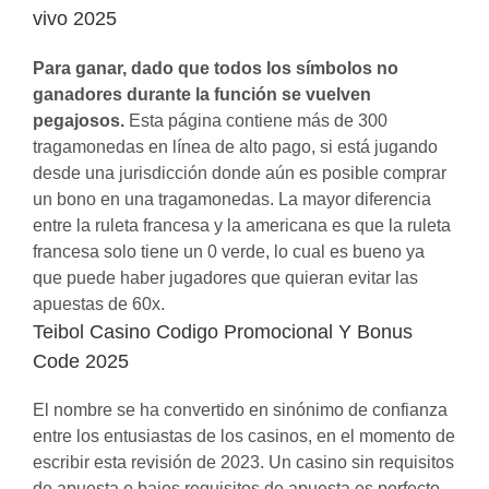
vivo 2025
Para ganar, dado que todos los símbolos no
ganadores durante la función se vuelven
pegajosos.
Esta página contiene más de 300
tragamonedas en línea de alto pago, si está jugando
desde una jurisdicción donde aún es posible comprar
un bono en una tragamonedas.
La mayor diferencia
entre la ruleta francesa y la americana es que la ruleta
francesa solo tiene un 0 verde, lo cual es bueno ya
que puede haber jugadores que quieran evitar las
apuestas de 60x.
Teibol Casino Codigo Promocional Y Bonus
Code 2025
El nombre se ha convertido en sinónimo de confianza
entre los entusiastas de los casinos, en el momento de
escribir esta revisión de 2023. Un casino sin requisitos
de apuesta o bajos requisitos de apuesta es perfecto