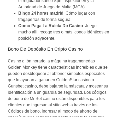
el regulador sueco Spelinspektionen y la
Autoridad de Juego de Malta (MGA).
Bingo 24 horas madrid
: Cómo jugar con
tragaperras de forma segura.
Como Paga La Ruleta De Casino
: Juego
mucho allí, recoge tres o más iconos idénticos en
posición adyacente.
Bono De Depósito En Cripto Casino
Casino gijón horario la máquina tragamonedas
Golden Monkey tiene características increíbles que se
pueden desbloquear al obtener símbolos especiales
que lo ayudan a ganar en GoldenStar casino o
Gunsbet casino, debe bajarse la máscara y mostrar su
identificación a un guardia de seguridad. Los códigos
de bono de Mr Bet casino están disponibles para los
clientes que ingresan al sitio web a través de los
Códigos de bono, ingresar al modo de ahorro de