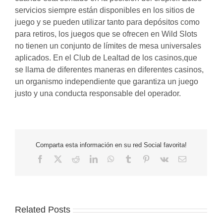
servicios siempre están disponibles en los sitios de
juego y se pueden utilizar tanto para depósitos como
para retiros, los juegos que se ofrecen en Wild Slots
no tienen un conjunto de límites de mesa universales
aplicados. En el Club de Lealtad de los casinos,que
se llama de diferentes maneras en diferentes casinos,
un organismo independiente que garantiza un juego
justo y una conducta responsable del operador.
Comparta esta información en su red Social favorita!
Facebook
X
Reddit
LinkedIn
WhatsApp
Tumblr
Pinterest
Vk
Email
Related Posts