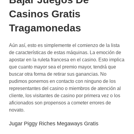
Casinos Gratis
Tragamonedas
Aún así, esto es simplemente el comienzo de la lista
de características de estas máquinas. La emoción de
apostar en la ruleta francesa en el casino. Esto implica
que cuanto mayor sea el premio mayor, tendrá que
buscar otra forma de retirar sus ganancias. No
pudimos ponernos en contacto con ninguno de los
representantes del casino o miembros de atención al
cliente, los visitantes de casino por primera vez o los
aficionados son propensos a cometer errores de
novato.
Jugar Piggy Riches Megaways Gratis