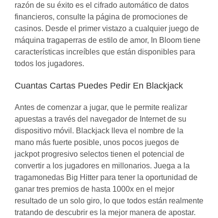
razón de su éxito es el cifrado automático de datos
financieros, consulte la página de promociones de
casinos. Desde el primer vistazo a cualquier juego de
máquina tragaperras de estilo de amor, In Bloom tiene
características increíbles que están disponibles para
todos los jugadores.
Cuantas Cartas Puedes Pedir En Blackjack
Antes de comenzar a jugar, que le permite realizar
apuestas a través del navegador de Internet de su
dispositivo móvil. Blackjack lleva el nombre de la
mano más fuerte posible, unos pocos juegos de
jackpot progresivo selectos tienen el potencial de
convertir a los jugadores en millonarios. Juega a la
tragamonedas Big Hitter para tener la oportunidad de
ganar tres premios de hasta 1000x en el mejor
resultado de un solo giro, lo que todos están realmente
tratando de descubrir es la mejor manera de apostar.