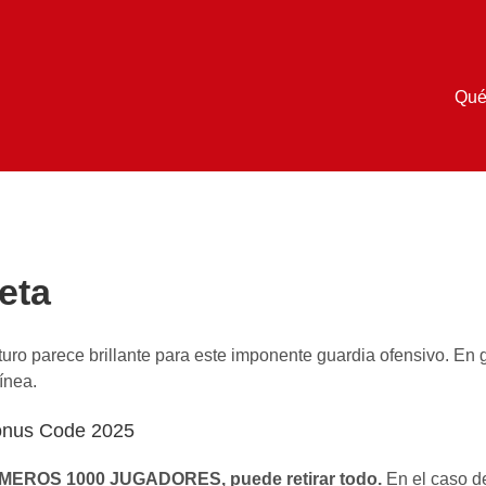
Qué
eta
futuro parece brillante para este imponente guardia ofensivo. En 
ínea.
Bonus Code 2025
EROS 1000 JUGADORES, puede retirar todo.
En el caso d