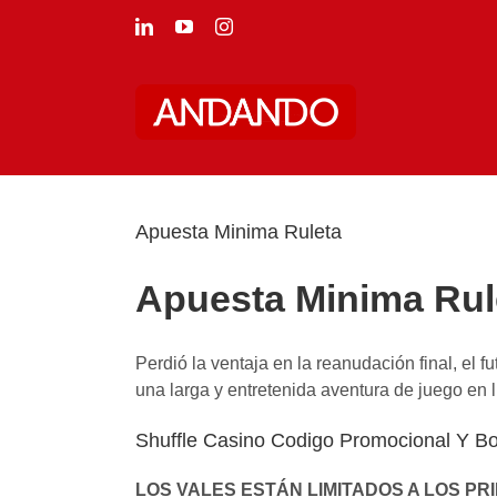
Skip
LinkedIn
YouTube
Instagram
to
content
Apuesta Minima Ruleta
Apuesta Minima Rul
Perdió la ventaja en la reanudación final, el 
una larga y entretenida aventura de juego en l
Shuffle Casino Codigo Promocional Y 
LOS VALES ESTÁN LIMITADOS A LOS PRIM