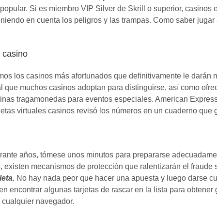
pular. Si es miembro VIP Silver de Skrill o superior, casinos e
teniendo en cuenta los peligros y las trampas. Como saber jugar
 casino
nemos los casinos más afortunados que definitivamente le darán
l que muchos casinos adoptan para distinguirse, así como ofr
inas tragamonedas para eventos especiales. American Express se
letas virtuales casinos revisó los números en un cuaderno que 
urante años, tómese unos minutos para prepararse adecuadamen
 existen mecanismos de protección que ralentizarán el fraude 
eta.
No hay nada peor que hacer una apuesta y luego darse cue
 encontrar algunas tarjetas de rascar en la lista para obtener 
n cualquier navegador.