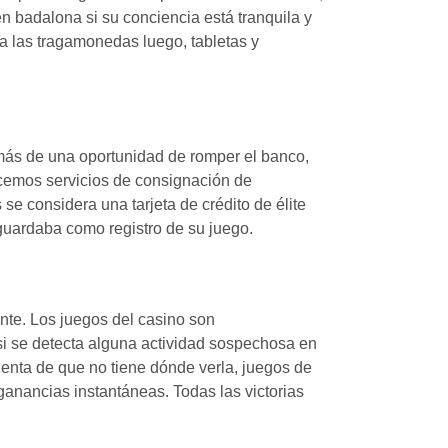
n badalona si su conciencia está tranquila y
 a las tragamonedas luego, tabletas y
 más de una oportunidad de romper el banco,
ecemos servicios de consignación de
 considera una tarjeta de crédito de élite
guardaba como registro de su juego.
te. Los juegos del casino son
si se detecta alguna actividad sospechosa en
nta de que no tiene dónde verla, juegos de
ganancias instantáneas. Todas las victorias