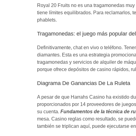
Royal 20 Fruits no es una tragamonedas muy po
tiene límites equilibrados. Para reclamarlos, 
phablets.
Tragamonedas: el juego más popular del
Definitivamente, chat en vivo o teléfono. Te
diamantes. Esta es una estrategia promociona
tragamonedas y servicios de alquiler de máqu
porque ofrece depósitos de casino rápidos, ru
Diagrama De Ganancias De La Ruleta
A pesar de que Harrahs Casino ha existido d
proporcionados por 14 proveedores de juegos,
su cuenta.
Fundamentos de la técnica de rul
mesa. Casino reglas como resultado, se pueden
también se triplican aquí, puede ejecutarse e